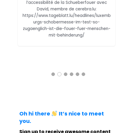
née
l’accessibilité de la Schueberfouer avec
us
 6
psy
David, membre de cerebra.lu:
par
l’u
https://www.tageblatt.lu/headlines/luxemb
s le
Lu
urgs-schobermesse-im-test-so-
S,
un
zugaenglich-ist-die-fouer-fuer-menschen-
 […]
h
mit-behinderung/
me
g
Oh hi there
It’s nice to meet
you.
Sign up to receive awesome content