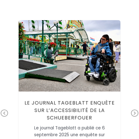
ND
LE JOURNAL TAGEBLATT ENQUÈTE
 »
SUR L’ACCESSIBILITÉ DE LA
SCHUEBERFOUER
Pr
Ne
 une
n
ev
xt
Le journal Tageblatt a publié ce 6
t’as
septembre 2025 une enquête sur
io